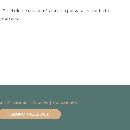
do. Pruébalo de nuevo más tarde o póngase en contacto
l problema.
al
|
Privacidad
|
Cookies
| Condiciones
GRUPO FACEBOOK