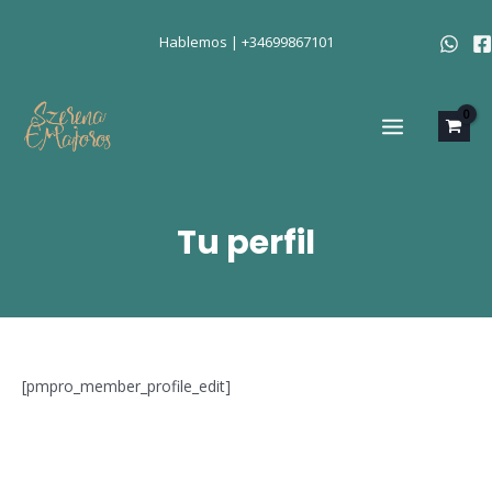
Ir
al
Hablemos | +34699867101
contenido
MAIN
MENU
Tu perfil
[pmpro_member_profile_edit]