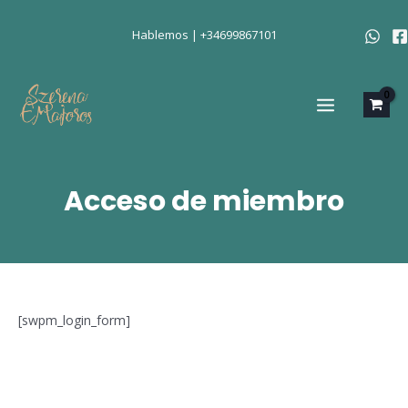
Ir
al
Hablemos | +34699867101
contenido
MAIN
MENU
Acceso de miembro
[swpm_login_form]