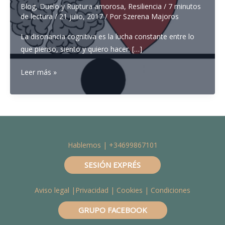
Blog
,
Duelo y Ruptura amorosa
,
Resiliencia
/
7 minutos
de lectura
/
21 julio, 2017
/ Por
Szerena Majoros
La disonancia cognitiva es la lucha constante entre lo
que pienso, siento y quiero hacer. […]
CUANDO
Leer más »
LO
QUE
QUIERES
NO
ES
Hablemos | +34699867101
LO
QUE
SESIÓN EXPRÉS
SIENTES:
COMPRENDE
Aviso legal
|
Privacidad
|
Cookies
| Condiciones
EL
PORQUE
GRUPO FACEBOOK
Y