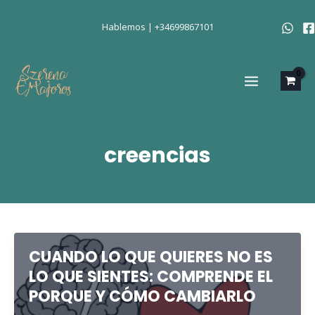
Ir
al
Hablemos | +34699867101
contenido
MAIN
MENU
creencias
CUANDO LO QUE QUIERES NO ES
LO QUE SIENTES: COMPRENDE EL
PORQUE Y CÓMO CAMBIARLO