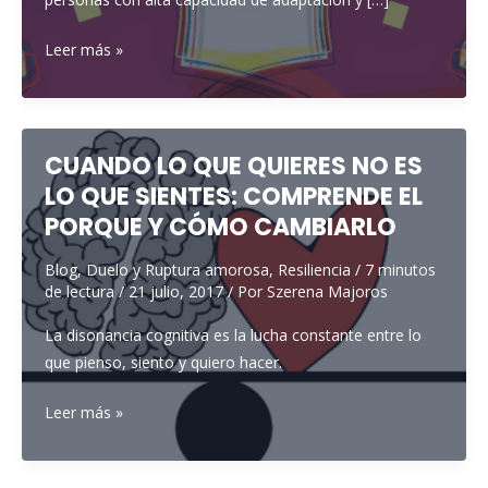
feliz?
¿CÓMO
Leer más »
SALIR
DE
UNA
CRISIS
CUANDO LO QUE QUIERES NO ES
EXISTENCIAL?
LO QUE SIENTES: COMPRENDE EL
CONOCE
PORQUE Y CÓMO CAMBIARLO
LAS
ACCIONES
Blog
,
Duelo y Ruptura amorosa
,
Resiliencia
/
7 minutos
de lectura
/
21 julio, 2017
/ Por
Szerena Majoros
RESILIENTES
La disonancia cognitiva es la lucha constante entre lo
que pienso, siento y quiero hacer.
CUANDO
Leer más »
LO
QUE