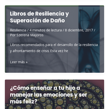
educativo
parental
Libros de Resiliencia y
Superación de Daño
Resiliencia
/
4 minutos de lectura
/
8 diciembre, 2017
/
Por
Szerena Majoros
Libros recomendados para el desarrollo de la resiliencia
y afrontamiento de crisis Esta vez he
Libros
Leer más »
de
Resiliencia
y
Superación
¿Cómo enseñar a tu hijo a
de
manejar las emociones y ser
Daño
más feliz?