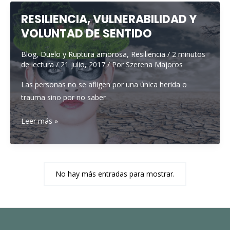
QUIERES
NO
RESILIENCIA, VULNERABILIDAD Y
ES
VOLUNTAD DE SENTIDO
LO
QUE
Blog
,
Duelo y Ruptura amorosa
,
Resiliencia
/
2 minutos
de lectura
/
21 julio, 2017
/ Por
Szerena Majoros
SIENTES:
COMPRENDE
Las personas no se afligen por una única herida o
EL
trauma sino por no saber
PORQUE
Y
RESILIENCIA,
Leer más »
CÓMO
VULNERABILIDAD
CAMBIARLO
Y
VOLUNTAD
DE
No hay más entradas para mostrar.
SENTIDO