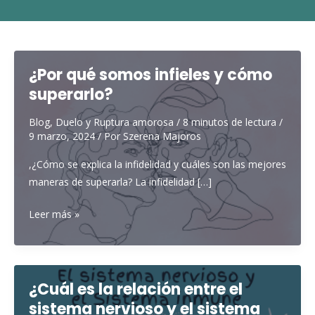
¿Por qué somos infieles y cómo
superarlo?
Blog
,
Duelo y Ruptura amorosa
/
8 minutos de lectura
/
9 marzo, 2024
/ Por
Szerena Majoros
,¿Cómo se explica la infidelidad y cuáles son las mejores
maneras de superarla? La infidelidad […]
¿Por
Leer más »
qué
somos
infieles
y
¿Cuál es la relación entre el
cómo
sistema nervioso y el sistema