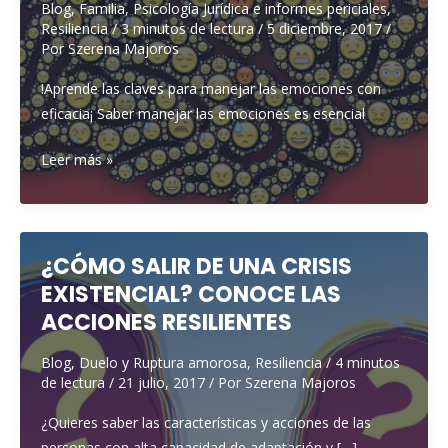
Blog
,
Familia
,
Psicología Jurídica e informes periciales
,
Resiliencia
/
3 minutos de lectura
/
5 diciembre, 2017
/
Por
Szerena Majoros
!Aprende las claves para manejar las emociones con
eficacia¡ Saber manejar las emociones es esencial
¿Cómo
Leer más »
enseñar
a
tu
hijo
¿CÓMO SALIR DE UNA CRISIS
a
EXISTENCIAL? CONOCE LAS
manejar
ACCIONES RESILIENTES
las
emociones
Blog
,
Duelo y Ruptura amorosa
,
Resiliencia
/
4 minutos
de lectura
/
21 julio, 2017
/ Por
Szerena Majoros
y
ser
¿Quieres saber las características y acciones de las
más
personas con alta capacidad de adaptación y […]