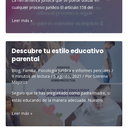
La herramienta jurídica que se puede utilizar en
cualquier proceso jurídico El artículo 158 del
Medidas
Leer más »
jurídicas
urgentes
de
protección
Descubre tu estilo educativo
de
parental
menores
Blog
,
Familia
,
Psicología Jurídica e informes periciales
/
9 minutos de lectura
/
5 agosto, 2021
/ Por
Szerena
Majoros
Seguro que te has preguntado como padre/madre, si
estás educando de la manera adecuada. Nuestro
Descubre
Leer más »
tu
estilo