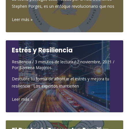
sistema
Stephen Porges, es un enfoque revolucionario que nos
inmunológico?
¿Qué
Leer más »
te
puede
aportar
la
Estrés y Resiliencia
terapia
Resiliencia
/
3 minutos de lectura
/
2 noviembre, 2021
/
polivagal?
Por
Szerena Majoros
Descubre tu forma de afrontar el estrés y mejora tu
resiliencia Los expertos mantienen
Estrés
Leer más »
y
Resiliencia