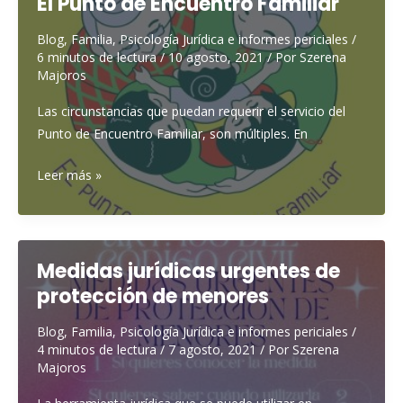
El Punto de Encuentro Familiar
Blog
,
Familia
,
Psicología Jurídica e informes periciales
/
6 minutos de lectura
/
10 agosto, 2021
/ Por
Szerena
Majoros
Las circunstancias que puedan requerir el servicio del
Punto de Encuentro Familiar, son múltiples. En
El
Leer más »
Punto
de
Encuentro
Familiar
Medidas jurídicas urgentes de
protección de menores
Blog
,
Familia
,
Psicología Jurídica e informes periciales
/
4 minutos de lectura
/
7 agosto, 2021
/ Por
Szerena
Majoros