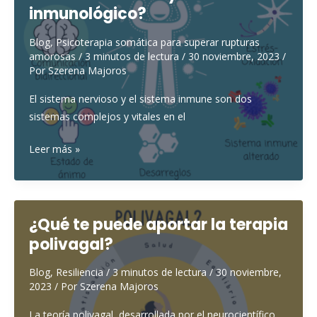
superarlo?
inmunológico?
Blog
,
Psicoterapia somática para superar rupturas
amorosas
/
3 minutos de lectura
/
30 noviembre, 2023
/
Por
Szerena Majoros
El sistema nervioso y el sistema inmune son dos
sistemas complejos y vitales en el
¿Cuál
Leer más »
es
la
relación
entre
¿Qué te puede aportar la terapia
el
polivagal?
sistema
nervioso
Blog
,
Resiliencia
/
3 minutos de lectura
/
30 noviembre,
2023
/ Por
Szerena Majoros
y
el
La teoría polivagal, desarrollada por el neurocientífico