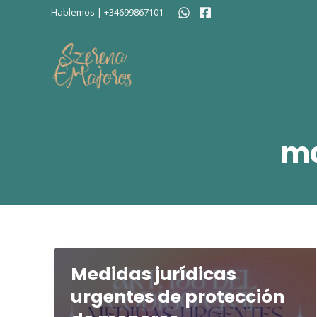
Ir
Hablemos | +34699867101
al
contenido
ma
Medidas jurídicas
urgentes de protección