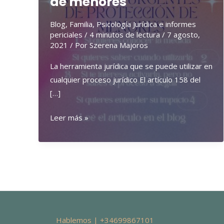
de menores
Blog
,
Familia
,
Psicología Jurídica e informes
periciales
/
4 minutos de lectura
/
7 agosto,
2021
/ Por
Szerena Majoros
La herramienta jurídica que se puede utilizar en
cualquier proceso jurídico El artículo 158 del
[…]
Medidas
Leer más »
jurídicas
urgentes
de
protección
de
menores
Hablemos | +34699867101