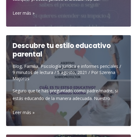
Medidas
Leer más »
jurídicas
urgentes
de
protección
Descubre tu estilo educativo
de
parental
menores
Blog
,
Familia
,
Psicología Jurídica e informes periciales
/
9 minutos de lectura
/
5 agosto, 2021
/ Por
Szerena
Majoros
Seguro que te has preguntado como padre/madre, si
estás educando de la manera adecuada. Nuestro
Descubre
Leer más »
tu
estilo
educativo