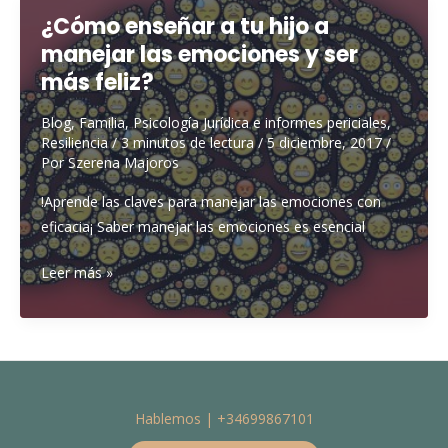
parental
¿Cómo enseñar a tu hijo a
manejar las emociones y ser
más feliz?
Blog
,
Familia
,
Psicología Jurídica e informes periciales
,
Resiliencia
/
3 minutos de lectura
/
5 diciembre, 2017
/
Por
Szerena Majoros
!Aprende las claves para manejar las emociones con
eficacia¡ Saber manejar las emociones es esencial
¿Cómo
Leer más »
enseñar
a
tu
hijo
a
Hablemos | +34699867101
manejar
las