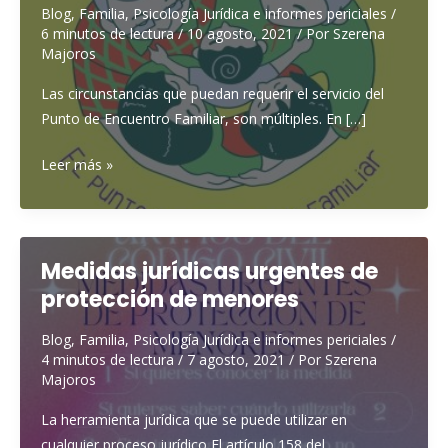
Blog
,
Familia
,
Psicología Jurídica e informes periciales
/
6 minutos de lectura
/
10 agosto, 2021
/ Por
Szerena
Majoros
Las circunstancias que puedan requerir el servicio del
Punto de Encuentro Familiar, son múltiples. En […]
El
Leer más »
Punto
de
Encuentro
Familiar
Medidas jurídicas urgentes de
protección de menores
Blog
,
Familia
,
Psicología Jurídica e informes periciales
/
4 minutos de lectura
/
7 agosto, 2021
/ Por
Szerena
Majoros
La herramienta jurídica que se puede utilizar en
cualquier proceso jurídico El artículo 158 del