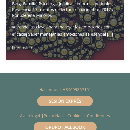
Blog
,
Familia
,
Psicología Jurídica e informes periciales
,
Resiliencia
/
3 minutos de lectura
/
5 diciembre, 2017
/
Por
Szerena Majoros
!Aprende las claves para manejar las emociones con
eficacia¡ Saber manejar las emociones es esencial […]
¿Cómo
Leer más »
enseñar
a
tu
hijo
a
Hablemos | +34699867101
manejar
las
SESIÓN EXPRÉS
emociones
y
Aviso legal
|
Privacidad
|
Cookies
| Condiciones
ser
más
GRUPO FACEBOOK