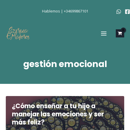
Ir
al
Hablemos | +34699867101
contenido
MAIN
MENU
gestión emocional
¿Cómo enseñar a tu hijo a
manejar las emociones y ser
más feliz?