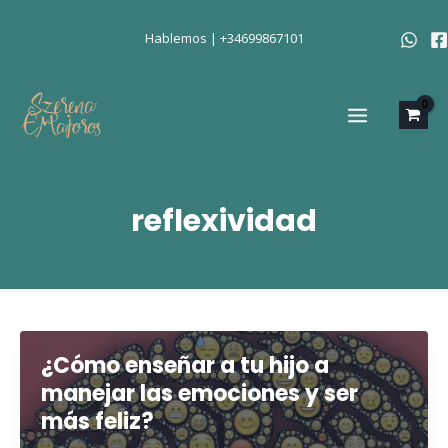
Ir
al
Hablemos | +34699867101
contenido
MAIN
MENU
reflexividad
¿Cómo enseñar a tu hijo a
manejar las emociones y ser
más feliz?